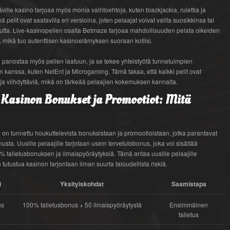
ville kasino tarjoaa myös monia vaihtoehtoja, kuten blackjackia, rulettia ja
 pelit ovat saatavilla eri versioina, joten pelaajat voivat valita suosikkinsa tai
 uutta. Live-kasinopelien osalta Betmaze tarjoaa mahdollisuuden pelata oikeiden
, mikä tuo autenttisen kasinoelämyksen suoraan kotiisi.
panostaa myös pelien laatuun, ja se tekee yhteistyötä tunnetuimpien
n kanssa, kuten NetEnt ja Microgaming. Tämä takaa, että kaikki pelit ovat
 ja viihdyttäviä, mikä on tärkeää pelaajien kokemuksen kannalta.
Kasinon Bonukset ja Promootiot: Mitä
on tunnettu houkuttelevista bonuksistaan ja promootioistaan, jotka parantavat
sta. Uusille pelaajille tarjotaan usein tervetulobonus, joka voi sisältää
% talletusbonuksen ja ilmaispyöräytyksiä. Tämä antaa uusille pelaajille
utustua kasinon tarjontaan ilman suurta taloudellista riskiä.
i
Yksityiskohdat
Saamistapa
us
100% talletusbonus + 50 ilmaispyöräytystä
Ensimmäinen
talletus