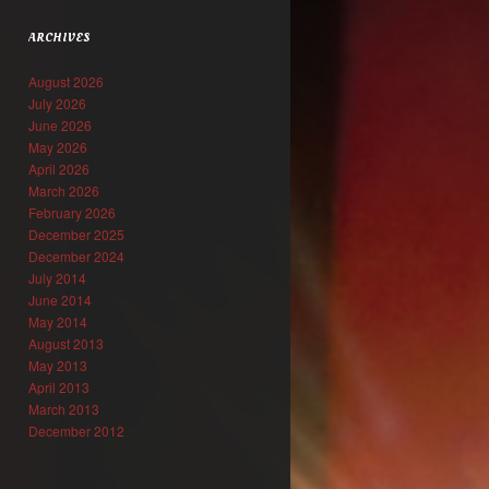
ARCHIVES
August 2026
July 2026
June 2026
May 2026
April 2026
March 2026
February 2026
December 2025
December 2024
July 2014
June 2014
May 2014
August 2013
May 2013
April 2013
March 2013
December 2012