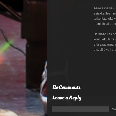
Asiakaspalvelu
asiakkailleen m
tarkoittaa, että
peleistä tai bon
Betmaze kasino 
koulutettu tiimi
että saat apua 
etu, sillä voit 
No Comments
Leave a Reply
N