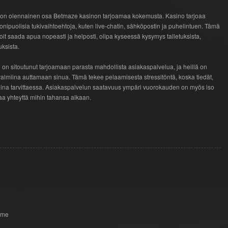
 on olennainen osa Betmaze kasinon tarjoamaa kokemusta. Kasino tarjoaa
onipuolisia tukivaihtoehtoja, kuten live-chatin, sähköpostin ja puhelintuen. Tämä
 voit saada apua nopeasti ja helposti, olipa kyseessä kysymys talletuksista,
uksista.
on sitoutunut tarjoamaan parasta mahdollista asiakaspalvelua, ja heillä on
 valmiina auttamaan sinua. Tämä tekee pelaamisesta stressitöntä, koska tiedät,
aina tarvittaessa. Asiakaspalvelun saatavuus ympäri vuorokauden on myös iso
ottaa yhteyttä mihin tahansa aikaan.
ame