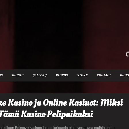
WS
MUSIC
GALLERY
VIDEOS
STORE
CONTACT
MOR
e Kasino ja Online Kasinot: Miksi
 Tämä Kasino Pelipaikaksi
rkastellaan Betmaze kasinoa ja sen tarjoamia etuja verrattuna muihin online