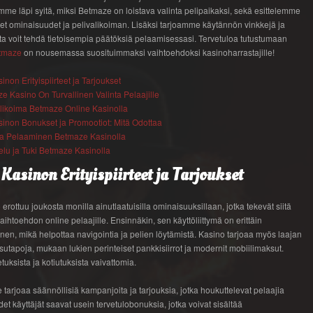
mme läpi syitä, miksi Betmaze on loistava valinta pelipaikaksi, sekä esittelemme
set ominaisuudet ja pelivalikoiman. Lisäksi tarjoamme käytännön vinkkejä ja
tta voit tehdä tietoisempia päätöksiä pelaamisessasi. Tervetuloa tutustumaan
tmaze
on nousemassa suosituimmaksi vaihtoehdoksi kasinoharrastajille!
non Erityispiirteet ja Tarjoukset
e Kasino On Turvallinen Valinta Pelaajille
alikoima Betmaze Online Kasinolla
inon Bonukset ja Promootiot: Mitä Odottaa
taa Pelaaminen Betmaze Kasinolla
lu ja Tuki Betmaze Kasinolla
Kasinon Erityispiirteet ja Tarjoukset
rottuu joukosta monilla ainutlaatuisilla ominaisuuksillaan, jotka tekevät siitä
ihtoehdon online pelaajille. Ensinnäkin, sen käyttöliittymä on erittäin
inen, mikä helpottaa navigointia ja pelien löytämistä. Kasino tarjoaa myös laajan
utapoja, mukaan lukien perinteiset pankkisiirrot ja modernit mobiilimaksut.
tuksista ja kotiutuksista vaivattomia.
tarjoaa säännöllisiä kampanjoita ja tarjouksia, jotka houkuttelevat pelaajia
t käyttäjät saavat usein tervetulobonuksia, jotka voivat sisältää