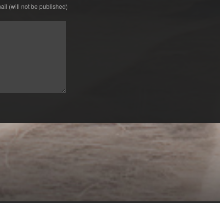
ail
(will not be published)