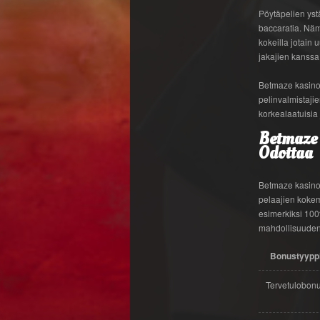
Pöytäpelien ystä
baccaratia. Nämä
kokeilla jotain
jakajien kanssa
Betmaze kasino 
pelinvalmistajie
korkealaatuisia
Betmaze 
Odottaa
Betmaze kasino 
pelaajien kokemu
esimerkiksi 100
mahdollisuuden t
Bonustyypp
Tervetulobon