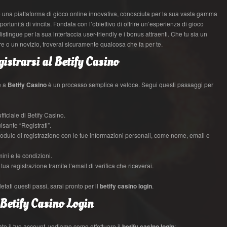
 una piattaforma di gioco online innovativa, conosciuta per la sua vasta gamma
pportunità di vincita. Fondata con l’obiettivo di offrire un’esperienza di gioco
distingue per la sua interfaccia user-friendly e i bonus attraenti. Che tu sia un
e o un novizio, troverai sicuramente qualcosa che fa per te.
istrarsi al Betify Casino
e a
Betify Casino
è un processo semplice e veloce. Segui questi passaggi per
 ufficiale di Betify Casino.
lsante “Registrati”.
odulo di registrazione con le tue informazioni personali, come nome, email e
mini e le condizioni.
ua registrazione tramite l’email di verifica che riceverai.
tati questi passi, sarai pronto per il
betify casino login
.
 Betify Casino Login
to il tuo account, vediamo come effettuare il
betify casino login
: