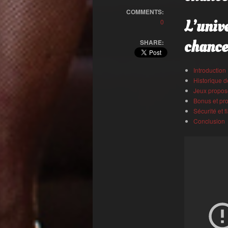
COMMENTS:
L’univ
0
chance
SHARE:
Introduction
Historique d
Jeux propos
Bonus et pr
Sécurité et fi
Conclusion