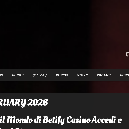
WS
MUSIC
GALLERY
VIDEOS
STORE
CONTACT
MOR
BRUARY 2026
 il Mondo di Betify Casino Accedi e