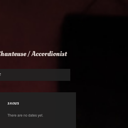
E
SHOWS
There are no dates yet.