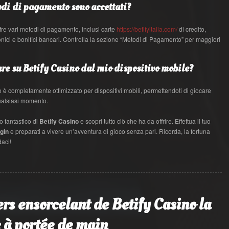
di di pagamento sono accettati?
fre vari metodi di pagamento, inclusi carte
https://betifyitalia.com/
di credito,
ronici e bonifici bancari. Controlla la sezione “Metodi di Pagamento” per maggiori
are su Betify Casino dal mio dispositivo mobile?
o è completamente ottimizzato per dispositivi mobili, permettendoti di giocare
ualsiasi momento.
o fantastico di
Betify Casino
e scopri tutto ciò che ha da offrire. Effettua il tuo
ogin
e preparati a vivere un’avventura di gioco senza pari. Ricorda, la fortuna
daci!
rs ensorcelant de Betify Casino la
 à portée de main