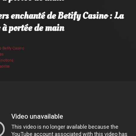
ers enchanté de Betify Casino : La
 à portée de main
e Betify Casino
és
omotions
abilité