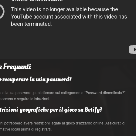
 Frequenti
 recuperare la mia password?
ato la tua password, puoi cliccare sul collegamento “Password dimenticata?”
accesso e seguire le istruzioni.
trizioni geografiche per il gioco su Betify?
ni potrebbero avere restrizioni legate al gioco d’azzardo online. Assicurati di
mative locali prima di registrarti.